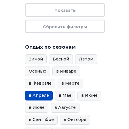
Отдых по сезонам
Зимой
Весной
Летом
Осенью
в Январе
в Феврале
в Марте
в Апреле
в Мае
в Июне
в Июле
в Августе
в Сентябре
в Октябре