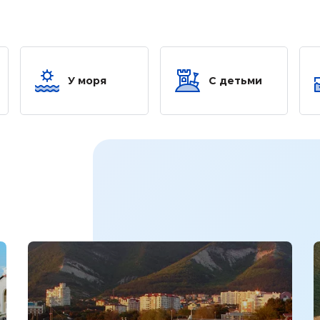
У моря
С детьми