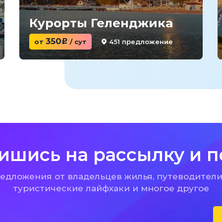
Курорты Геленджика
350
451 предложение
от
c
/ сут
ишись на рассылку и п
дложения от владельцев жилья, путеводители
туристические лайфхаки и многое другое