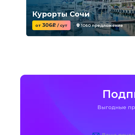
Курорты Сочи
306
1060 предложение
от
c
/ сут
Подп
Выгодные пре