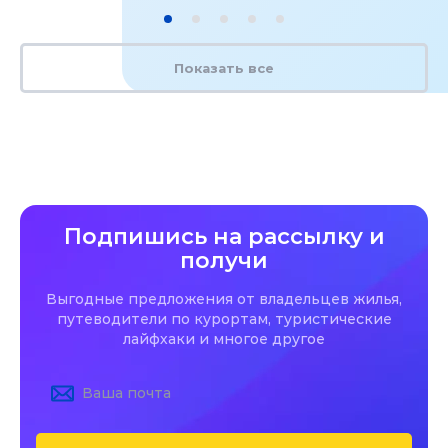
Показать все
Подпишись на рассылку и
получи
Выгодные предложения от владельцев жилья,
путеводители по курортам, туристические
лайфхаки и многое другое