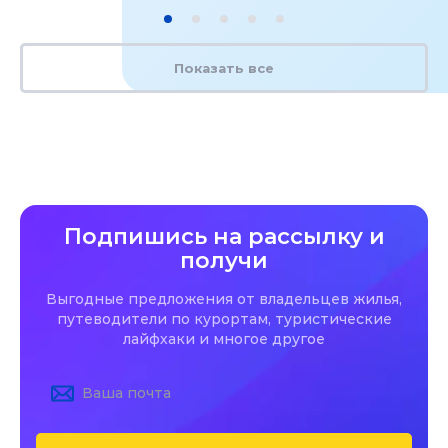
Показать все
Подпишись на рассылку и
получи
Выгодные предложения от владельцев жилья,
путеводители по курортам, туристические
лайфхаки и многое другое