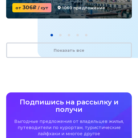
306
от
c
/ сут
1060 предложение
Показать все
Подпишись на рассылку и
получи
Выгодные предложения от владельцев жилья,
путеводители по курортам, туристические
лайфхаки и многое другое