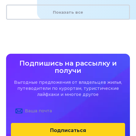
Показать все
Подпишись на рассылку и
получи
Выгодные предложения от владельцев жилья,
путеводители по курортам, туристические
лайфхаки и многое другое
Подписаться