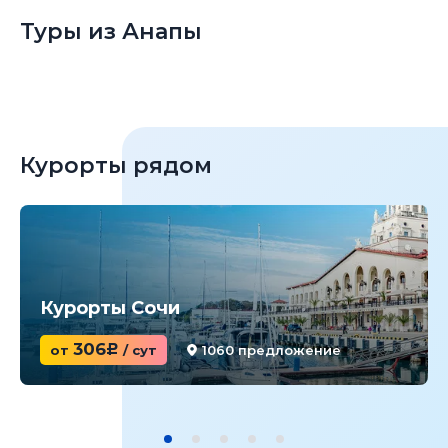
Туры из Анапы
Курорты рядом
Курорты Сочи
306
от
c
/ сут
1060 предложение