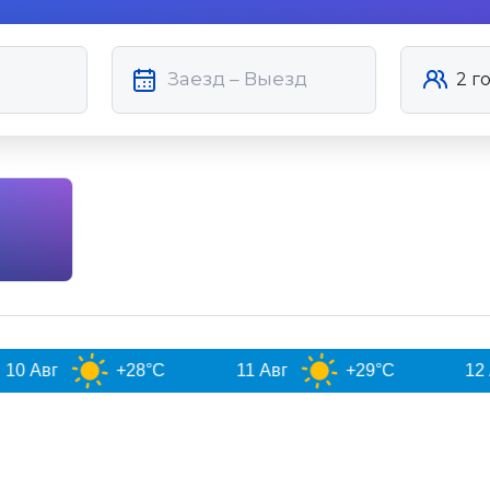
+28°C
11 Авг
+29°C
12 Авг