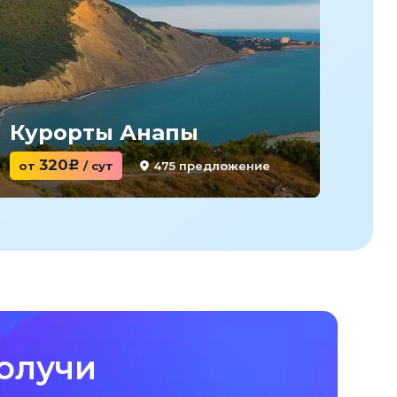
Курорты Анапы
Ку
320
475 предложение
от
c
/ сут
от
олучи