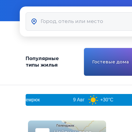
Популярные
Гостевые дома
типы жилья
Темрюк
9 Авг
+30°C
10 Авг