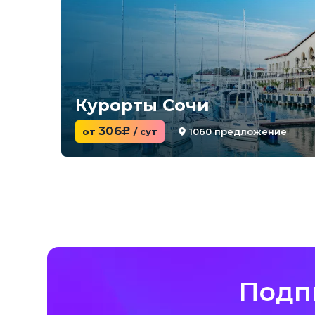
Курорты Сочи
306
1060 предложение
от
c
/ сут
Подп