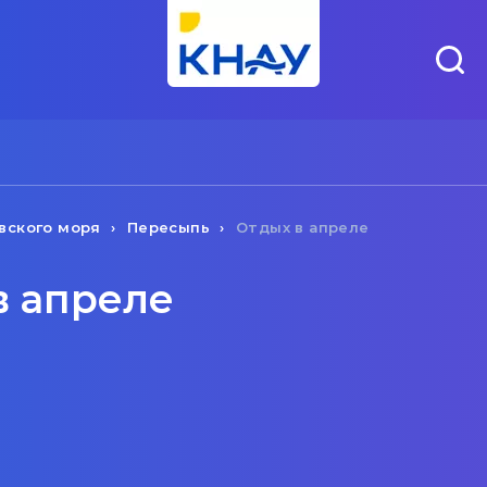
вского моря
Пересыпь
Отдых в апреле
в апреле