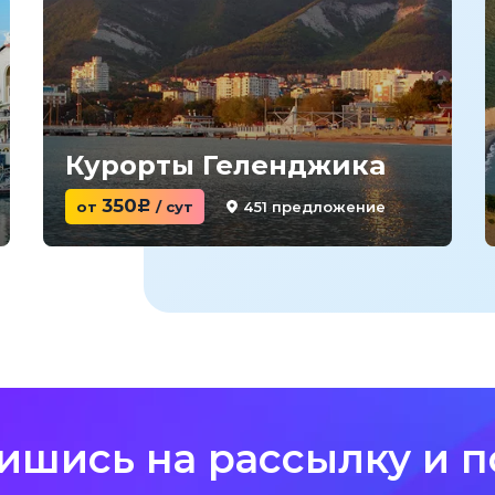
Курорты Геленджика
350
451 предложение
от
c
/ сут
ишись на рассылку и п