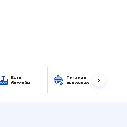
Есть
Питание
Ес
бассейн
включено
б