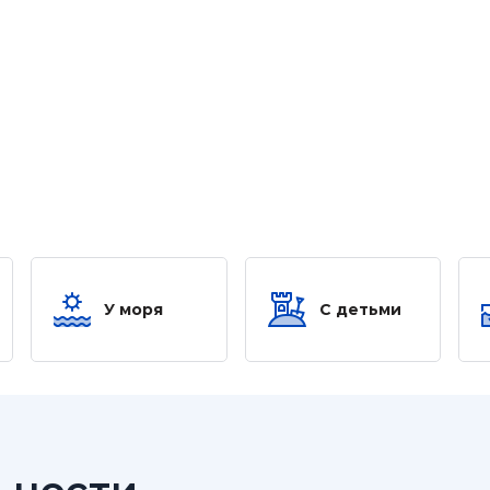
У моря
С детьми