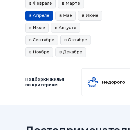
в Феврале
в Марте
в Апреле
в Мае
в Июне
в Июле
в Августе
в Сентябре
в Октябре
в Ноябре
в Декабре
Подборки жилья
Недорого
по критериям