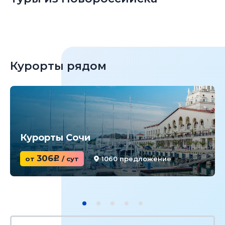
Курорты рядом
Курорты Сочи
306
от
c
/ сут
1060 предложение