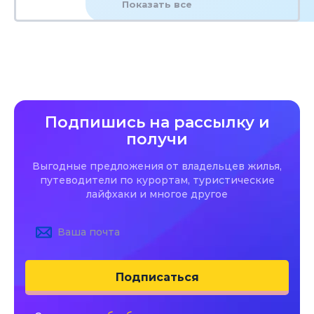
Показать все
Подпишись на рассылку и
получи
Выгодные предложения от владельцев жилья,
путеводители по курортам, туристические
лайфхаки и многое другое
Подписаться