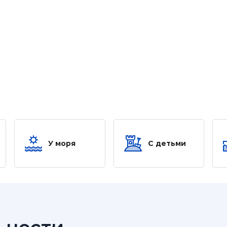
У моря
С детьми