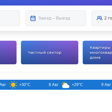
Квартиры 
Частный сектор
многоква
доме
+30°C
8 Авг
+29°C
9 Авг
+