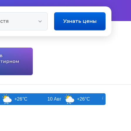
Узнать цены
в
ртирном
26°C
10 Авг
+26°C
11 Авг
+26°