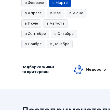
в Феврале
в Марте
в Апреле
в Мае
в Июне
в Июле
в Августе
в Сентябре
в Октябре
в Ноябре
в Декабре
Подборки жилья
Недорого
по критериям