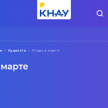
чи
Кудепста
Отдых в марте
 марте