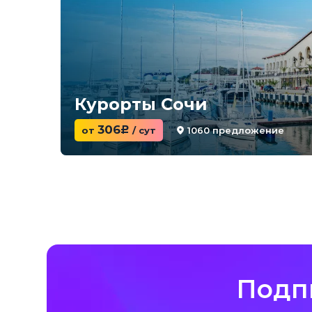
Курорты Сочи
306
1060 предложение
от
c
/ сут
Подп