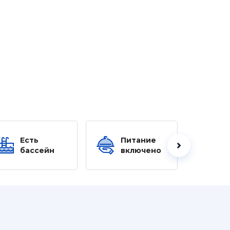
Есть
Питание
Ес
бассейн
включено
б