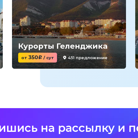
Курорты Геленджика
350
451 предложение
от
c
/ сут
ишись на рассылку и п