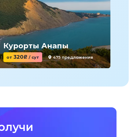
Курорты Анапы
Ку
320
475 предложение
от
c
/ сут
от
олучи