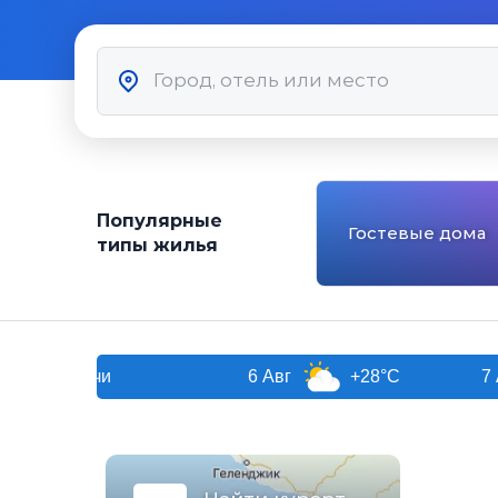
Популярные
Гостевые дома
типы жилья
Сочи
6 Авг
+28°C
7 Авг