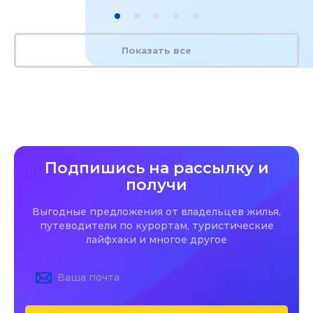
Показать все
Подпишись на рассылку и
получи
Выгодные предложения от владельцев жилья,
путеводители по курортам, туристические
лайфхаки и многое другое