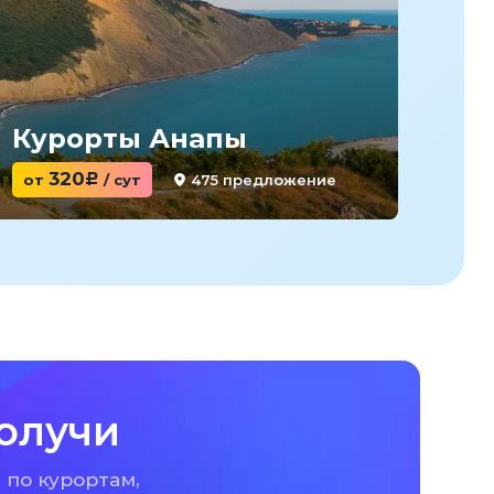
Курорты Анапы
Ку
320
475 предложение
от
c
/ сут
от
олучи
 по курортам,