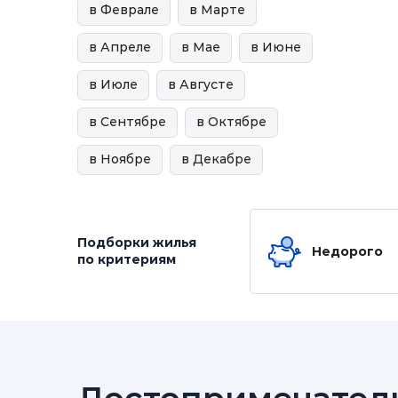
в Феврале
в Марте
в Апреле
в Мае
в Июне
в Июле
в Августе
в Сентябре
в Октябре
в Ноябре
в Декабре
Подборки жилья
Недорого
по критериям