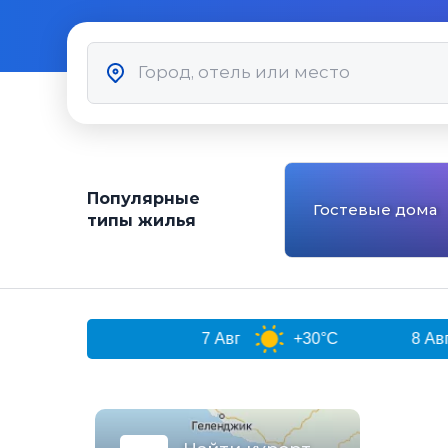
Популярные
Гостевые дома
типы жилья
чи
7 Авг
+30°C
8 Авг