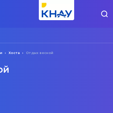
чи
Хоста
Отдых весной
ой