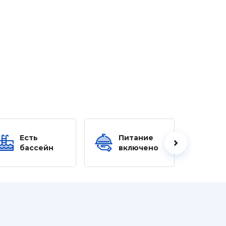
Есть
Питание
Ес
бассейн
включено
б