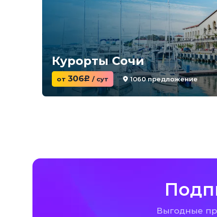
Курорты Сочи
306
1060 предложение
от
c
/ сут
Подп
Выгодные пре