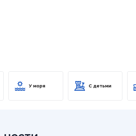
У моря
С детьми