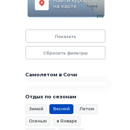
Найти курорт
на карте
Самолетом в Сочи
Отдых по сезонам
Зимой
Весной
Летом
Осенью
в Январе