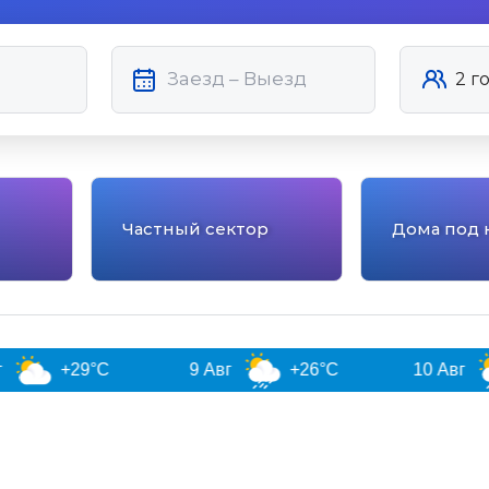
Частный сектор
Дома под 
+29°C
9 Авг
+26°C
10 Авг
+26