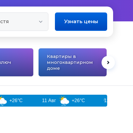
Узнать цены
Квартиры в
ключ
многоквартирном
Сана
доме
°C
11 Авг
+26°C
12 Авг
+27°C