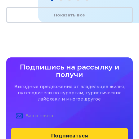
Показать все
Подпишись на рассылку и
получи
Выгодные предложения от владельцев жилья,
путеводители по курортам, туристические
лайфхаки и многое другое
Подписаться