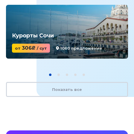
Курорты Сочи
306
от
c
/ сут
1060 предложение
Показать все