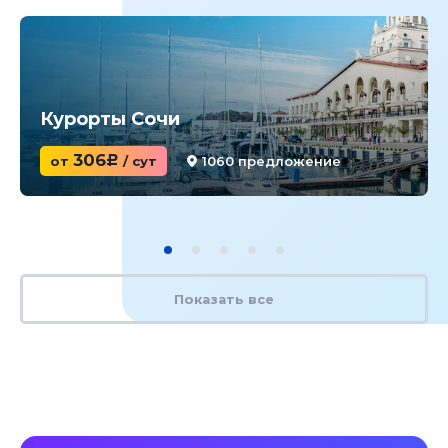
Курорты Сочи
306
от
c
/ сут
1060 предложение
Показать все