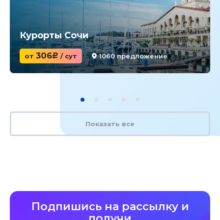
Курорты Сочи
306
от
c
/ сут
1060 предложение
Показать все
Подпишись на рассылку и
получи