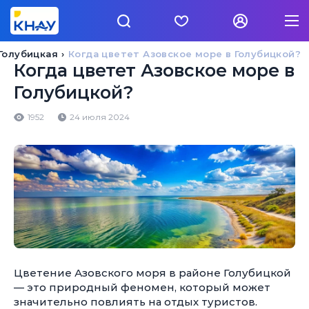
Голубицкая
Когда цветет Азовское море в Голубицкой?
Когда цветет Азовское море в
Голубицкой?
1952
24 июля 2024
Цветение Азовского моря в районе Голубицкой
— это природный феномен, который может
значительно повлиять на отдых туристов.