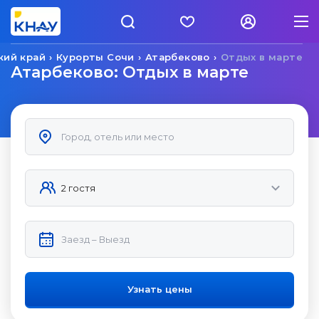
кий край
Курорты Сочи
Атарбеково
Отдых в марте
Атарбеково: Отдых в марте
Узнать цены