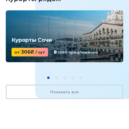
Курорты Сочи
306
от
c
/ сут
1060 предложение
Показать все