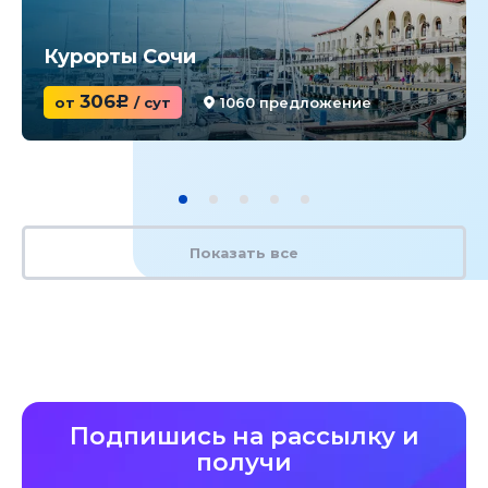
Курорты Сочи
306
от
c
/ сут
1060 предложение
Показать все
Подпишись на рассылку и
получи