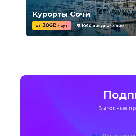
Курорты Сочи
306
1060 предложение
от
c
/ сут
Подп
Выгодные пре