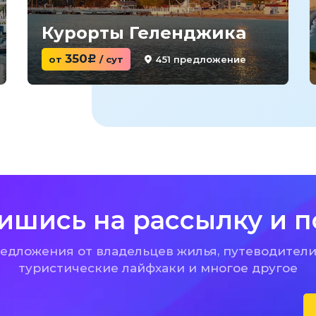
Курорты Геленджика
350
451 предложение
от
c
/ сут
ишись на рассылку и п
дложения от владельцев жилья, путеводители
туристические лайфхаки и многое другое