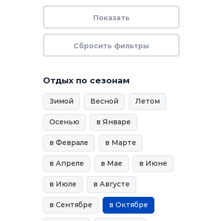
Отдых по сезонам
Зимой
Весной
Летом
Осенью
в Январе
в Феврале
в Марте
в Апреле
в Мае
в Июне
в Июле
в Августе
в Сентябре
в Октябре