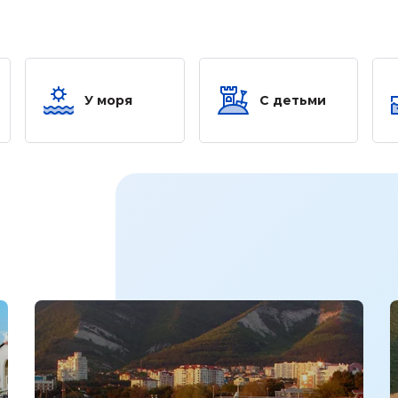
У моря
С детьми