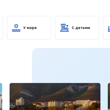
У моря
С детьми