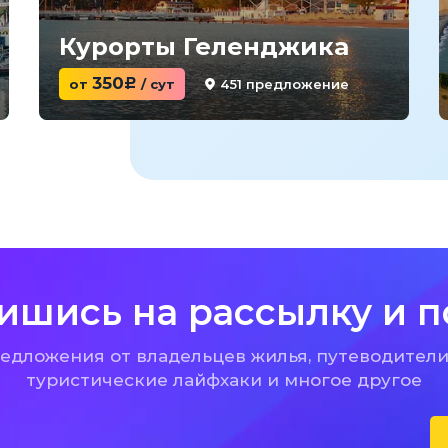
Курорты Геленджика
350
451 предложение
от
c
/ сут
ишись на рассылку и п
дложения от владельцев жилья, путеводители
туристические лайфхаки и многое другое