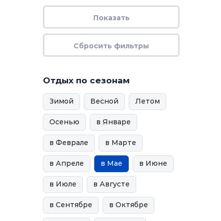
Отдых по сезонам
Зимой
Весной
Летом
Осенью
в Январе
в Феврале
в Марте
в Апреле
в Мае
в Июне
в Июле
в Августе
в Сентябре
в Октябре