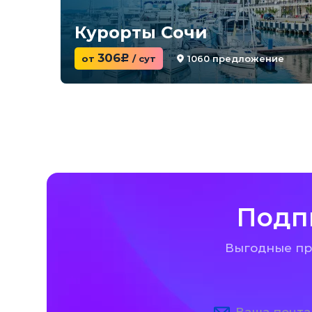
Курорты Сочи
306
1060 предложение
от
c
/ сут
Подп
Выгодные пре