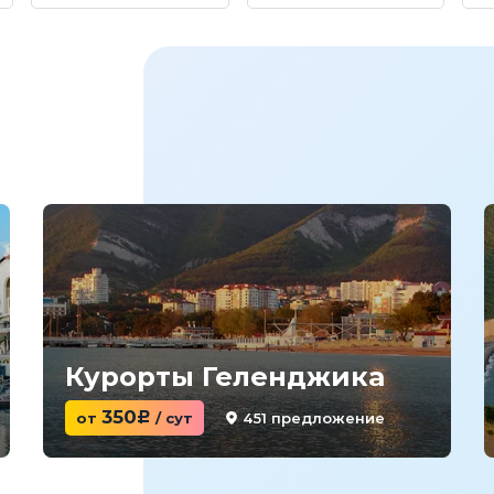
Курорты Геленджика
350
451 предложение
от
c
/ сут