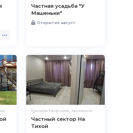
я
Частная усадьба "У
Машеньки"
Открытие август
ное
Курорты Евпатории, Заозерное
ой
Частный сектор На
Тихой