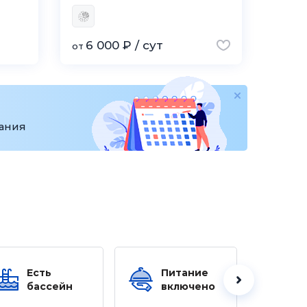
6 000 ₽ / сут
от
вания
Есть
Питание
Ес
бассейн
включено
б