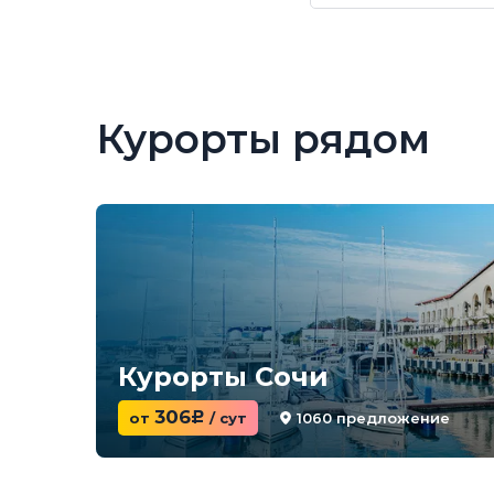
Курорты рядом
Курорты Сочи
306
1060 предложение
от
c
/ сут