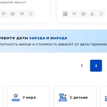
крытие август
берите даты
заезда
и
выезда
тупность жилья и стоимость зависят от даты прожи
1
2
У моря
С детьми