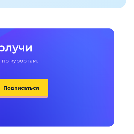
олучи
 по курортам,
Подписаться