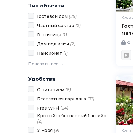
Тип объекта
Гостевой дом
(
25
)
Курор
Частный сектор
(
2
)
Гос
мая
Гостиница
(
1
)
От
Дом под ключ
(
2
)
Пансионат
(
1
)
Показать все
Удобства
С питанием
(
6
)
Бесплатная парковка
(
31
)
Free Wi-Fi
(
24
)
Крытый собственный бассейн
(
2
)
У моря
(
9
)
Курор