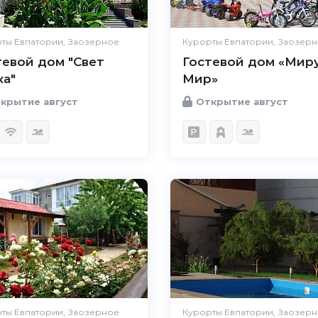
ты Евпатории, Заозерное
Курорты Евпатории, Заозер
тевой дом "Свет
Гостевой дом «Мир
ка"
Мир»
крытие август
Открытие август
ты Евпатории, Заозерное
Курорты Евпатории, Заозер