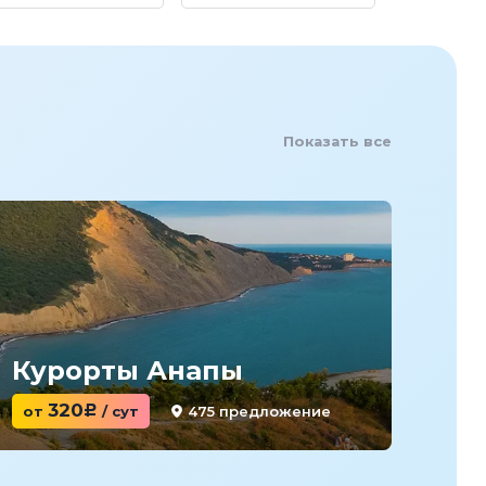
Показать все
Курорты Анапы
Ку
320
475 предложение
от
c
/ сут
от