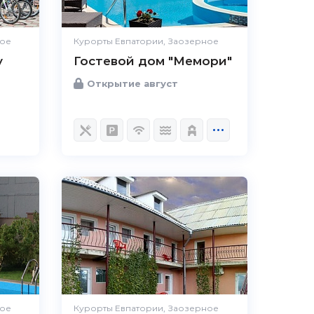
ное
Курорты Евпатории, Заозерное
у
Гостевой дом "Мемори"
Открытие август
ное
Курорты Евпатории, Заозерное