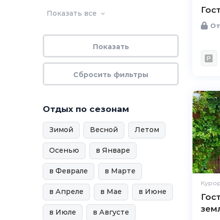
Гос
Показать все
От
Отдых по сезонам
Зимой
Весной
Летом
Осенью
в Январе
в Феврале
в Марте
Курор
в Апреле
в Мае
в Июне
Гос
зем
в Июле
в Августе