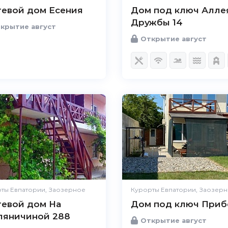
тевой дом Есения
Дом под ключ Алле
Дружбы 14
крытие август
Открытие август
ты Евпатории, Заозерное
Курорты Евпатории, Заозер
тевой дом На
Дом под ключ Приб
ляничиной 288
Открытие август