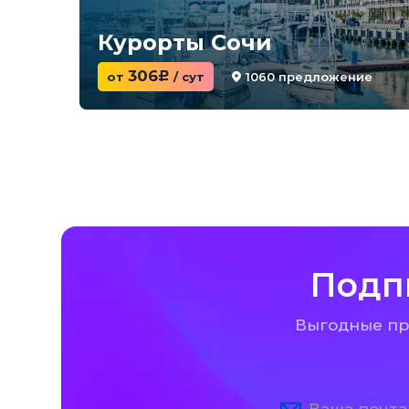
Курорты Сочи
306
1060 предложение
от
c
/ сут
Подп
Выгодные пре