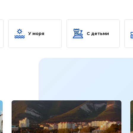
У моря
С детьми