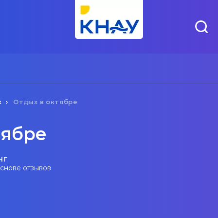
к
Отдых в октябре
тябре
нг
основе отзывов