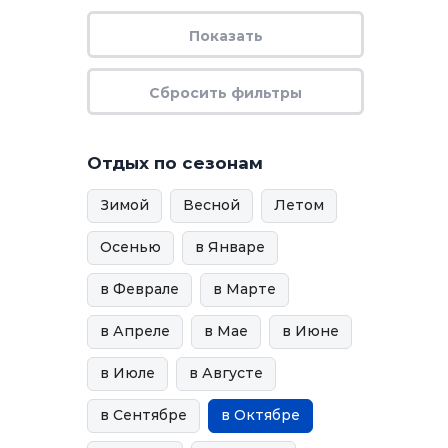
Отдых по сезонам
Зимой
Весной
Летом
Осенью
в Январе
в Феврале
в Марте
в Апреле
в Мае
в Июне
в Июле
в Августе
в Сентябре
в Октябре