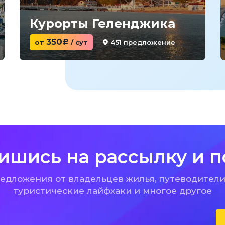
Курорты Геленджика
350
451 предложение
от
c
/ сут
ишись на рассылку и п
дложения от владельцев жилья, путеводители
туристические лайфхаки и многое другое