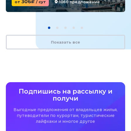
306
от
c
/ сут
1060 предложение
Показать все
Подпишись на рассылку и
получи
Выгодные предложения от владельцев жилья,
путеводители по курортам, туристические
лайфхаки и многое другое