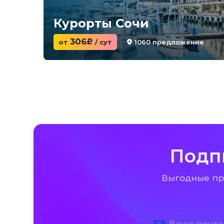
Курорты Сочи
306
1060 предложение
от
c
/ сут
Подп
Выгодные пре