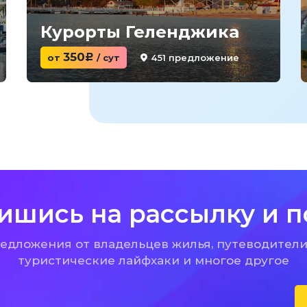
Курорты Геленджика
350
451 предложение
от
c
/ сут
ишись на рассылку и п
дложения от владельцев жилья, путеводители
туристические лайфхаки и многое другое