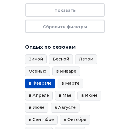
Отдых по сезонам
Зимой
Весной
Летом
Осенью
в Январе
в Феврале
в Марте
в Апреле
в Мае
в Июне
в Июле
в Августе
в Сентябре
в Октябре