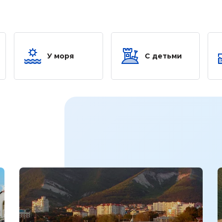
У моря
С детьми