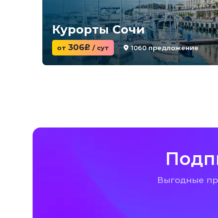
Курорты Сочи
306
1060 предложение
от
c
/ сут
Подп
Выгодные пре