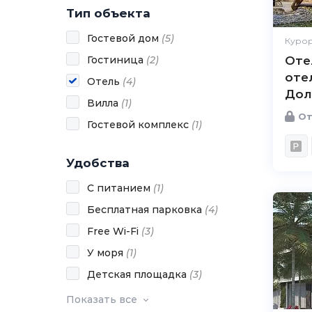
Тип объекта
Гостевой дом
(
5
)
Курор
Гостиница
(
2
)
Оте
оте
Отель
(
4
)
Дол
Вилла
(
1
)
От
Гостевой комплекс
(
1
)
Удобства
С питанием
(
1
)
Бесплатная парковка
(
4
)
Free Wi-Fi
(
3
)
У моря
(
1
)
Детская площадка
(
3
)
Показать все