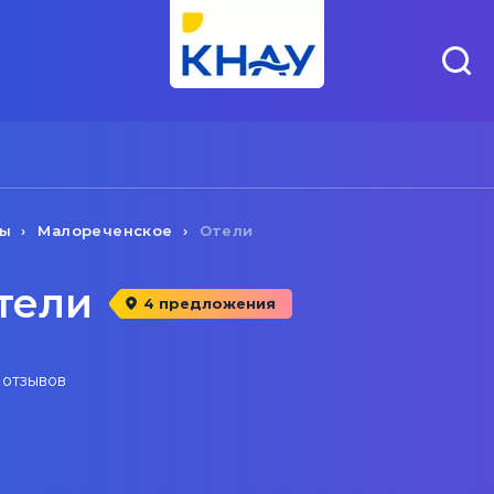
ты
Малореченское
Отели
тели
4 предложения
 отзывов