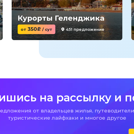
Курорты Геленджика
350
451 предложение
от
c
/ сут
ишись на рассылку и п
дложения от владельцев жилья, путеводители
туристические лайфхаки и многое другое