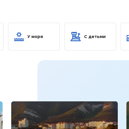
У моря
С детьми