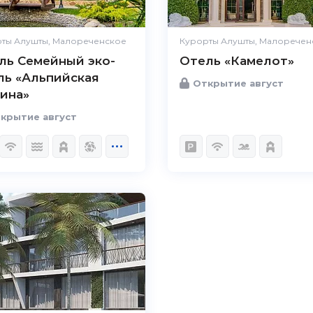
ты Алушты, Малореченское
Курорты Алушты, Малоречен
ль Семейный эко-
Отель «Камелот»
ль «Альпийская
Открытие август
ина»
крытие август