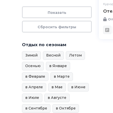
Курор
Оте
От
Отдых по сезонам
Зимой
Весной
Летом
Осенью
в Январе
в Феврале
в Марте
в Апреле
в Мае
в Июне
в Июле
в Августе
в Сентябре
в Октябре