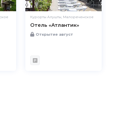
ское
Курорты Алушты, Малореченское
Отель «Атлантик»
Открытие август