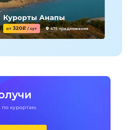
Курорты Анапы
Ку
320
475 предложение
от
c
/ сут
от
олучи
 по курортам,