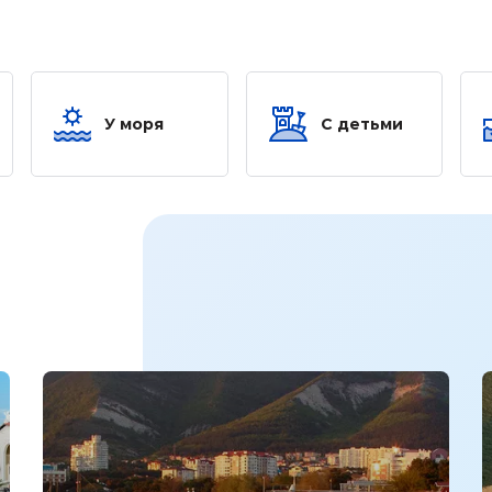
У моря
С детьми