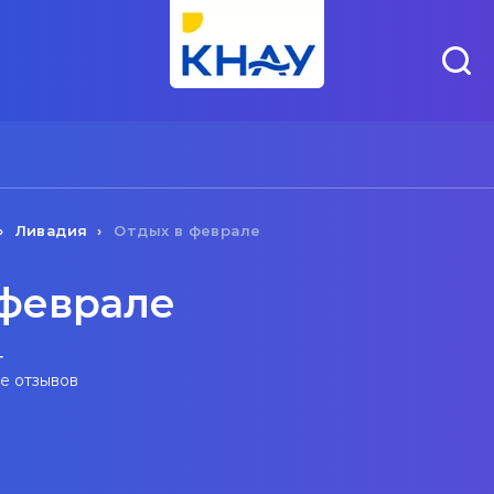
Ливадия
Отдых в феврале
 феврале
г
ве отзывов