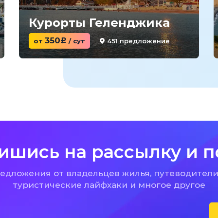
Курорты Геленджика
350
451 предложение
от
c
/ сут
ишись на рассылку и п
дложения от владельцев жилья, путеводители
туристические лайфхаки и многое другое