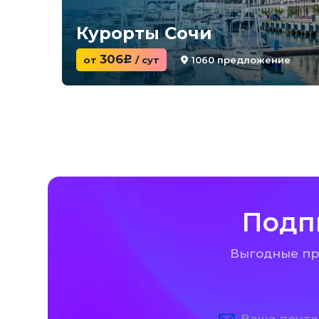
Курорты Сочи
306
1060 предложение
от
c
/ сут
Подп
Выгодные пре