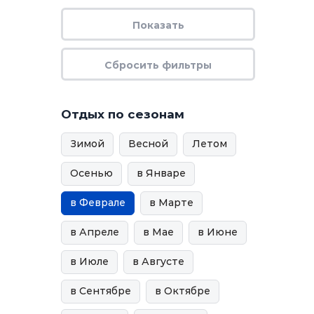
Отдых по сезонам
Зимой
Весной
Летом
Осенью
в Январе
в Феврале
в Марте
в Апреле
в Мае
в Июне
в Июле
в Августе
в Сентябре
в Октябре