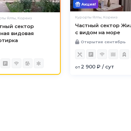
Акция!
Курорты Ялты, Кореиз
ты Ялты, Кореиз
Частный сектор Жи
тный сектор
с видом на море
ная видовая
ртирка
Открытие сентябрь
2 900 ₽ / сут
от