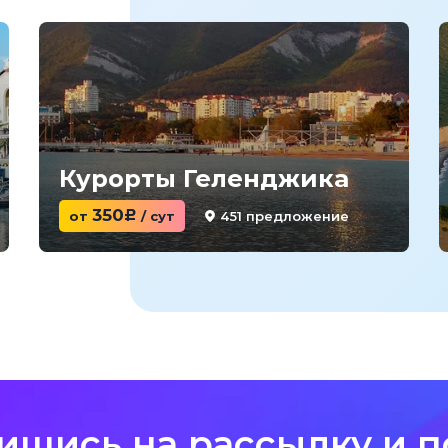
Курорты Геленджика
350
451 предложение
от
c
/ сут
ишись на рассылку и п