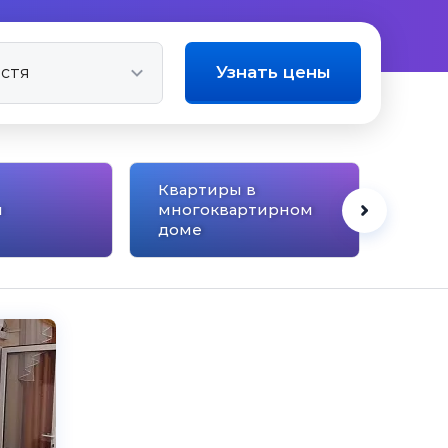
Узнать цены
Квартиры в
ы
многоквартирном
Отел
доме