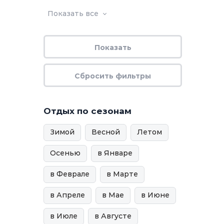
Показать все
Отдых по сезонам
Зимой
Весной
Летом
Осенью
в Январе
в Феврале
в Марте
в Апреле
в Мае
в Июне
в Июле
в Августе