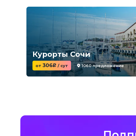
Курорты Сочи
306
1060 предложение
от
c
/ сут
Подп