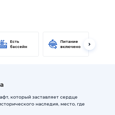
Есть
Питание
Ес
бассейн
включено
б
та
афт, который заставляет сердце
исторического наследия, место, где