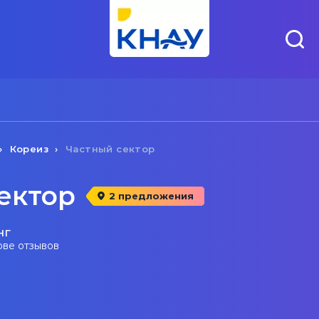
Кореиз
Частный сектор
ектор
2 предложения
нг
ове отзывов