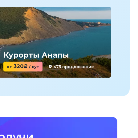
Курорты Анапы
Ку
320
475 предложение
от
c
/ сут
от
олучи