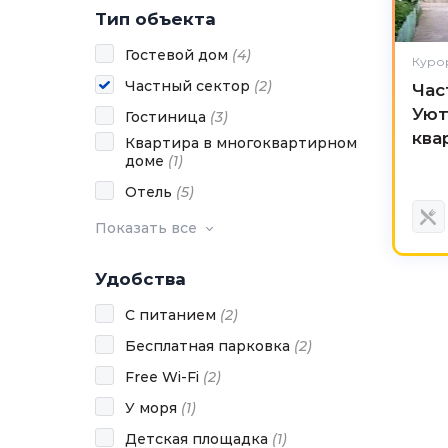
Тип объекта
Гостевой дом
(
4
)
Курор
Частный сектор
(
2
)
Час
Уют
Гостиница
(
3
)
ква
Квартира в многоквартирном
доме
(
1
)
Отель
(
5
)
Показать все
Удобства
С питанием
(
2
)
Бесплатная парковка
(
2
)
Free Wi-Fi
(
2
)
У моря
(
1
)
Детская площадка
(
1
)