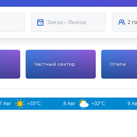
Частный сектор
Отели
+33°C
8 Авг
+32°C
9 Авг