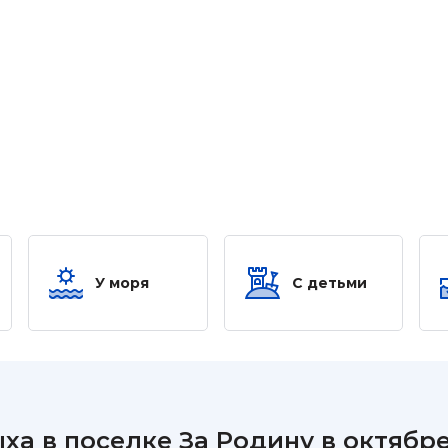
У моря
С детьми
ха в поселке За Родину в октяб