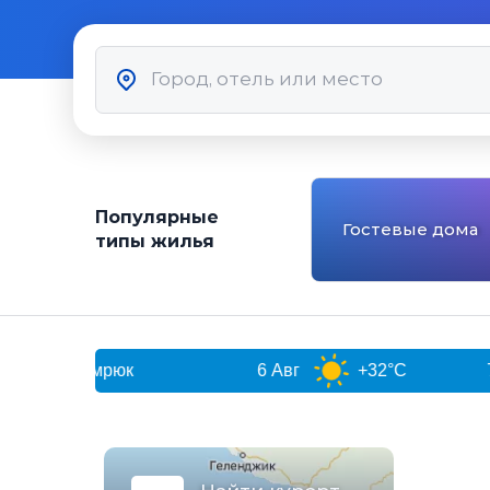
Популярные
Гостевые дома
типы жилья
Темрюк
6 Авг
+32°C
7 Авг