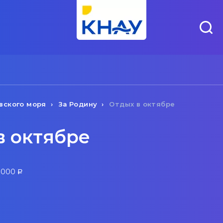
вского моря
За Родину
Отдых в октябре
в октябре
3 000
a