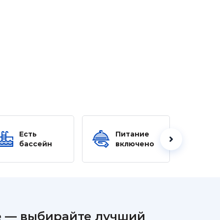
Есть
Питание
Ес
бассейн
включено
б
ре — выбирайте лучший