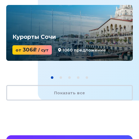
Курорты Сочи
306
от
c
/ сут
1060 предложение
Показать все