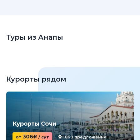
Туры из Анапы
Курорты рядом
Курорты Сочи
306
от
c
/ сут
1060 предложение