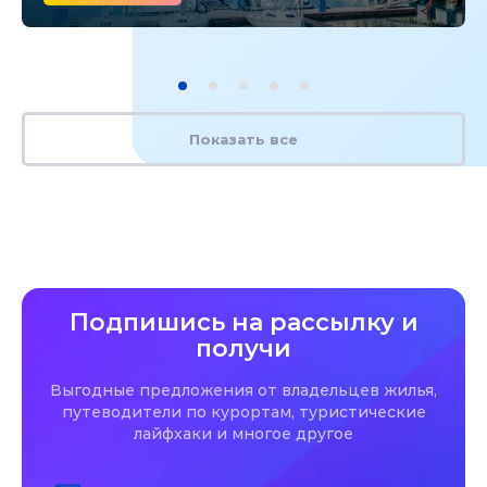
Показать все
Подпишись на рассылку и
получи
Выгодные предложения от владельцев жилья,
путеводители по курортам, туристические
лайфхаки и многое другое