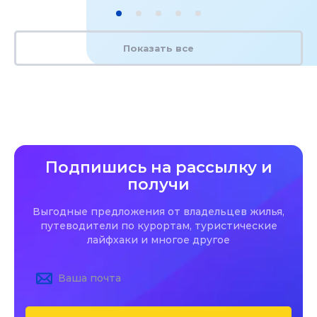
Показать все
Подпишись на рассылку и
получи
Выгодные предложения от владельцев жилья,
путеводители по курортам, туристические
лайфхаки и многое другое