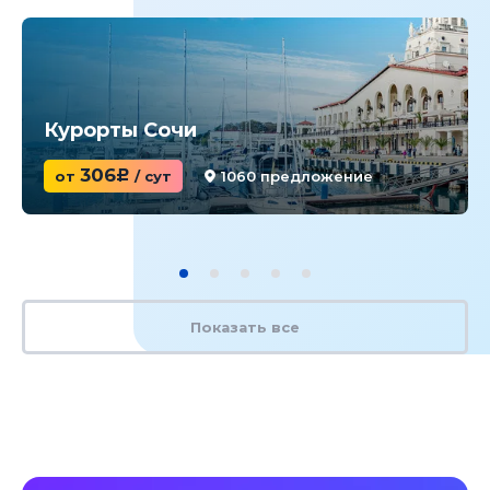
Курорты Сочи
306
от
c
/ сут
1060 предложение
Показать все