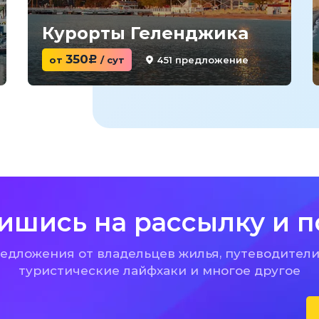
Курорты Геленджика
350
451 предложение
от
c
/ сут
ишись на рассылку и п
дложения от владельцев жилья, путеводители
туристические лайфхаки и многое другое