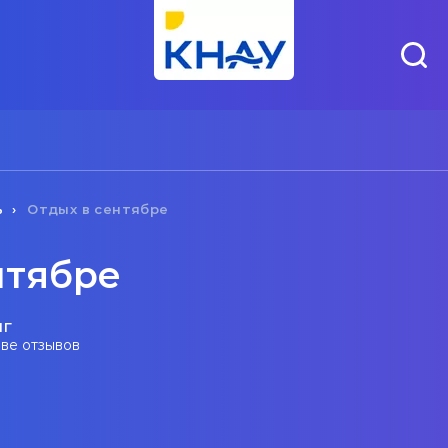
ь
Отдых в сентябре
нтябре
нг
ове отзывов