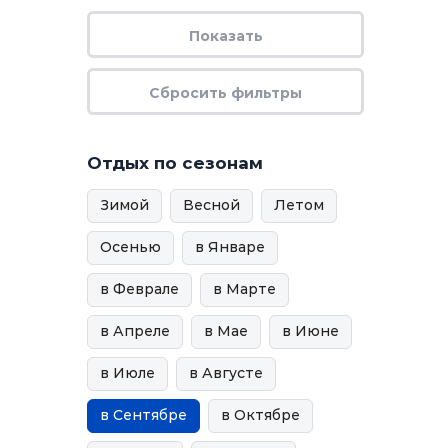
Отдых по сезонам
Зимой
Весной
Летом
Осенью
в Январе
в Феврале
в Марте
в Апреле
в Мае
в Июне
в Июле
в Августе
в Сентябре
в Октябре