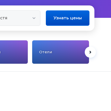
Узнать цены
ы
Отели
Панс