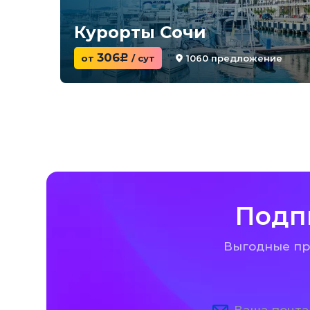
Курорты Сочи
306
1060 предложение
от
c
/ сут
Подп
Выгодные пре