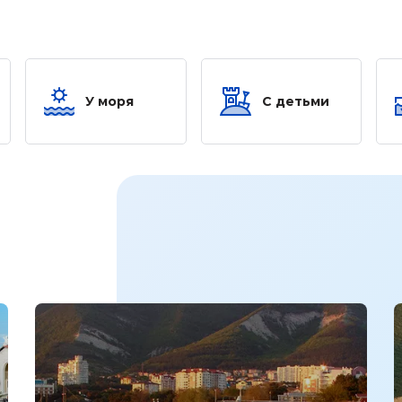
У моря
С детьми