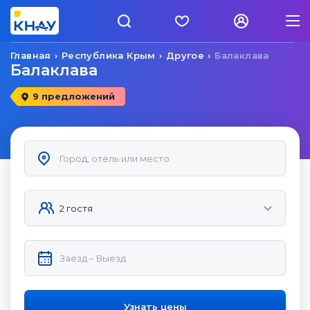
Главная
Республика Крым
Другое
Балаклава
Балаклава
9 предложений
Узнать цены