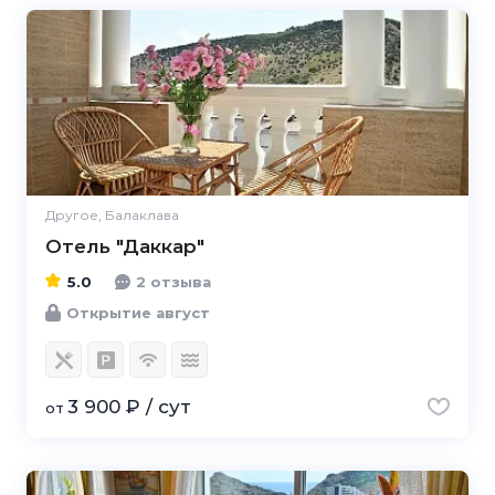
5.0
Другое, Балаклава
Отель "Даккар"
5.0
2 отзыва
Открытие август
3 900 ₽ / сут
от