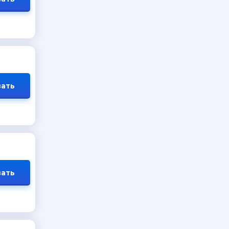
ать
ать