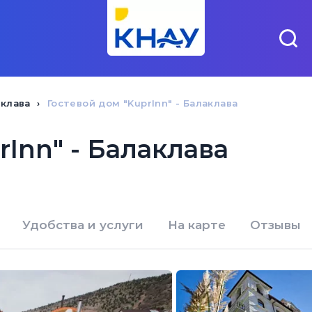
аклава
Гостевой дом "KuprInn" - Балаклава
rInn" - Балаклава
Удобства и услуги
На карте
Отзывы