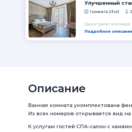
Улучшенный ста
1 комната 23 м2
2
Душ и туалет в номере
Подробное описание
Описание
Ванная комната укомплектована фе
Из всех номеров открывается вид на
К услугам гостей СПА-салон с хамам