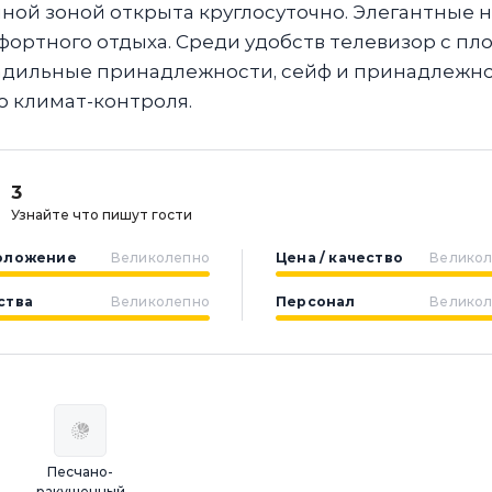
ной зоной открыта круглосуточно. Элегантные 
ртного отдыха. Среди удобств телевизор с пл
ладильные принадлежности, сейф и принадлежн
о климат-контроля.
3
Узнайте что пишут гости
оложение
Великолепно
Цена / качество
Велико
ства
Великолепно
Персонал
Велико
Песчано-
ракушечный