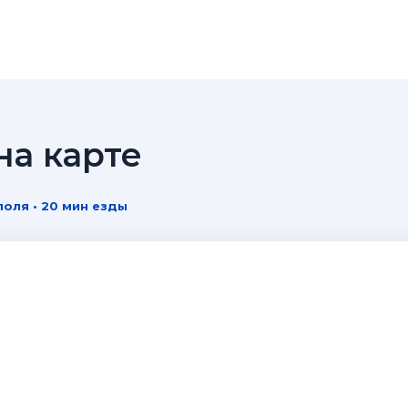
а карте
оля • 20 мин езды