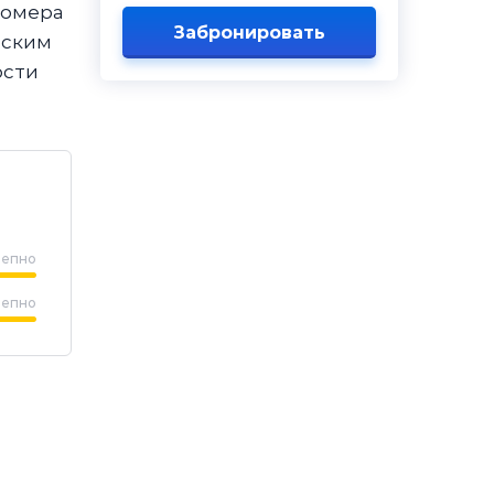
номера
Забронировать
оским
ости
лепно
лепно