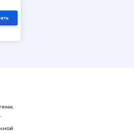
ать
тями.
.
очной