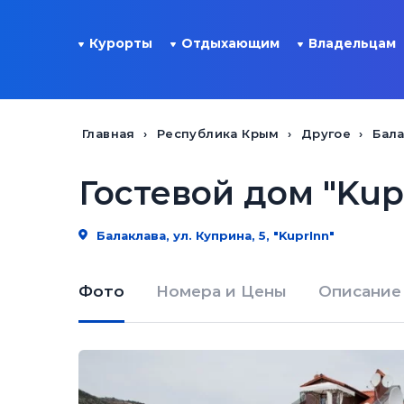
Курорты
Отдыхающим
Владельцам
Главная
Республика Крым
Другое
Бал
Гостевой дом "Kup
Балаклава, ул. Куприна, 5, "KuprInn"
Фото
Номера и Цены
Описание