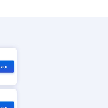
ать
ать