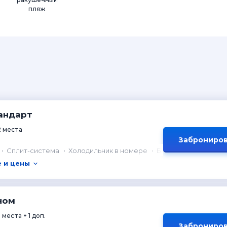
пляж
андарт
2 места
Заброниров
Сплит-система
Холодильник в номере
Балкон
 и цены
ном
 места + 1 доп.
Заброниров