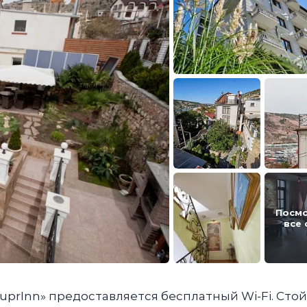
Посм
все
uprInn» предоставляется бесплатный Wi-Fi. Сто