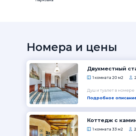
Номера и цены
Двухместный ст
1 комната 20 м2
Душ и туалет в номере
Подробное описание
Коттедж с ками
1 комната 33 м2
2