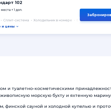
ндарт 102
 места + 1 доп.
Заброниров
Сплит-система
Холодильник в номере
Балкон
 и цены
ном и туалетно-косметическими принадлежнос
 живописную морскую бухту и яхтенную марину
ом, финской сауной и холодной купелью и прот