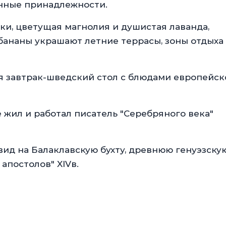
анные принадлежности.
ки, цветущая магнолия и душистая лаванда,
 бананы украшают летние террасы, зоны отдыха
тся завтрак-шведский стол с блюдами европейск
е жил и работал писатель "Серебряного века"
ид на Балаклавскую бухту, древнюю генуэзску
апостолов" XIVв.