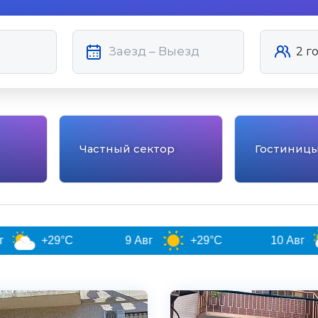
Частный сектор
Гостиниц
29°C
9 Авг
+29°C
10 Авг
+31°