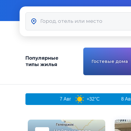
Популярные
Гостевые дома
типы жилья
па
7 Авг
+32°C
8 Авг
+