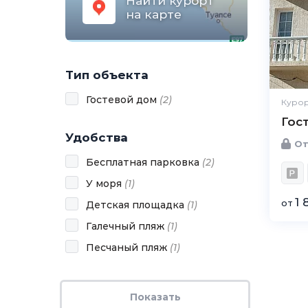
Найти курорт
на карте
Тип объекта
Гостевой дом
(
2
)
Курор
Гос
Удобства
От
Бесплатная парковка
(
2
)
У моря
(
1
)
1 
от
Детская площадка
(
1
)
Галечный пляж
(
1
)
Песчаный пляж
(
1
)