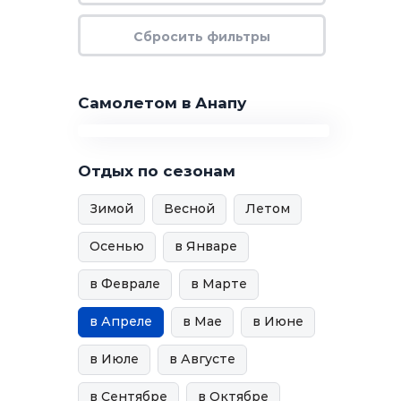
Самолетом в Анапу
Отдых по сезонам
Зимой
Весной
Летом
Осенью
в Январе
в Феврале
в Марте
в Апреле
в Мае
в Июне
в Июле
в Августе
в Сентябре
в Октябре