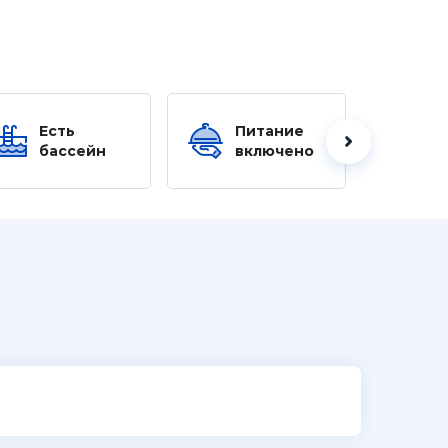
Есть
Питание
Ес
бассейн
включено
б