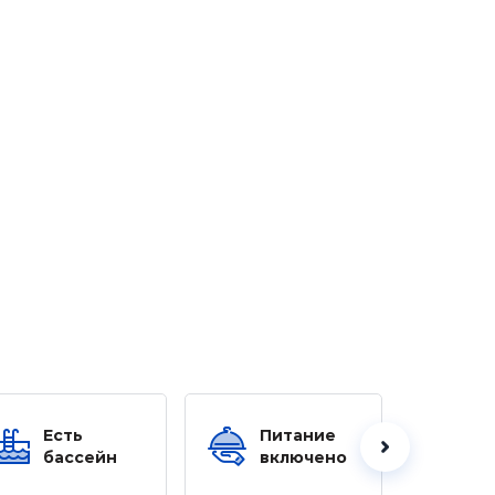
Есть
Питание
Ес
бассейн
включено
б