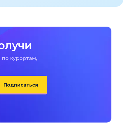
олучи
 по курортам,
Подписаться