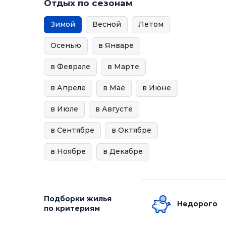
Отдых по сезонам
Зимой
Весной
Летом
Осенью
в Январе
в Феврале
в Марте
в Апреле
в Мае
в Июне
в Июле
в Августе
в Сентябре
в Октябре
в Ноябре
в Декабре
Подборки жилья
Недорого
по критериям