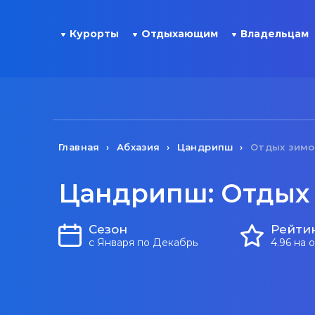
Курорты
Отдыхающим
Владельцам
Главная
Абхазия
Цандрипш
Отдых зим
Цандрипш: Отдых
Сезон
Рейти
с Января по Декабрь
4.96 на 