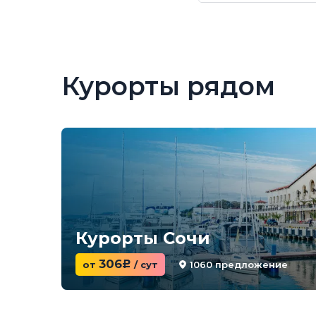
Курорты рядом
Курорты Сочи
306
1060 предложение
от
c
/ сут