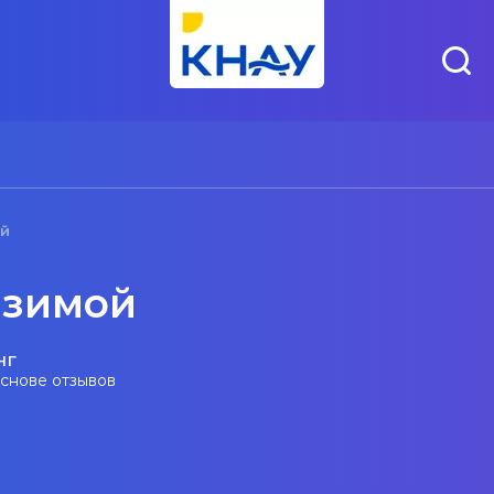
ой
 зимой
нг
основе отзывов