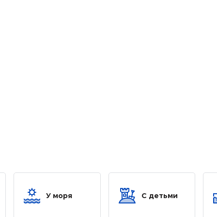
У моря
С детьми