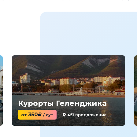
Курорты Геленджика
350
451 предложение
от
c
/ сут