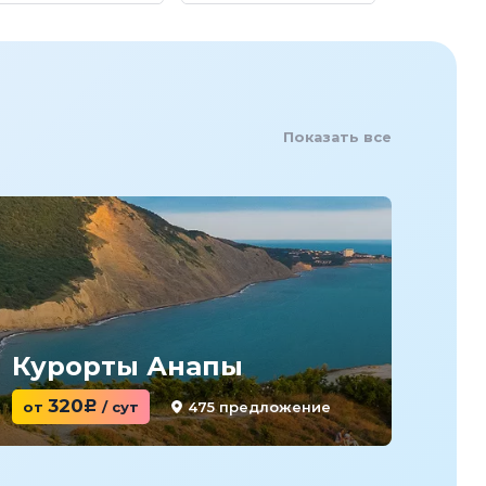
Показать все
Курорты Анапы
Ку
320
475 предложение
от
c
/ сут
от