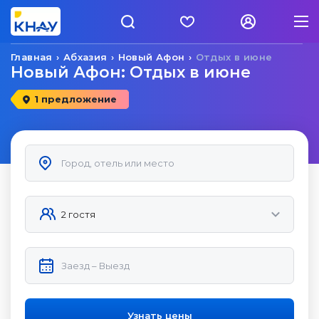
Главная
Абхазия
Новый Афон
Отдых в июне
Новый Афон: Отдых в июне
1 предложение
Узнать цены