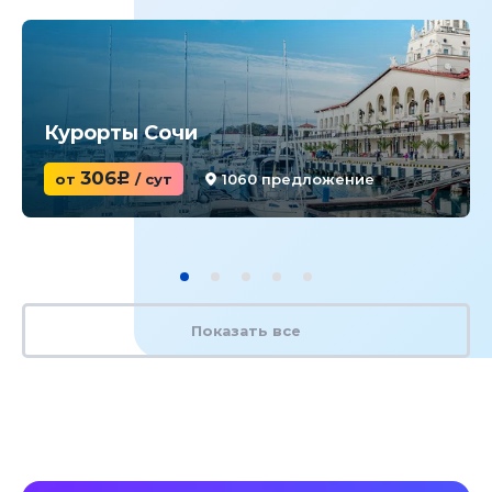
Курорты Сочи
306
от
c
/ сут
1060 предложение
Показать все