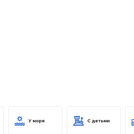
У моря
С детьми