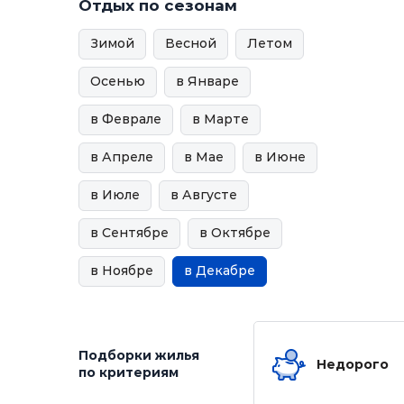
Отдых по сезонам
Зимой
Весной
Летом
Осенью
в Январе
в Феврале
в Марте
в Апреле
в Мае
в Июне
в Июле
в Августе
в Сентябре
в Октябре
в Ноябре
в Декабре
Подборки жилья
Недорого
по критериям