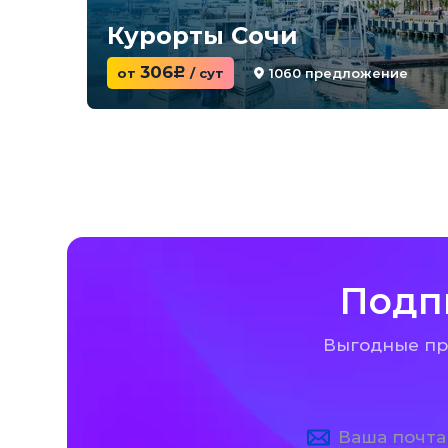
Курорты Сочи
306
1060 предложение
от
c
/ сут
Подп
Выгодные пре