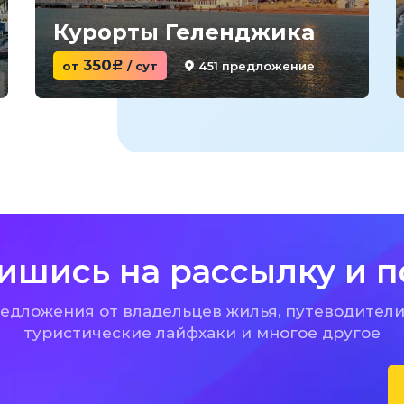
Курорты Геленджика
350
451 предложение
от
c
/ сут
ишись на рассылку и п
дложения от владельцев жилья, путеводители
туристические лайфхаки и многое другое