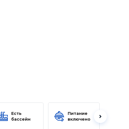
Есть
Питание
Ес
бассейн
включено
б