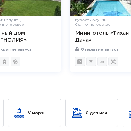
ты Алушты,
Курорты Алушты,
ечногорское
Солнечногорское
тный дом
Мини-отель «Тихая
ГНОЛИЯ»
Дача»
крытие август
Открытие август
У моря
С детьми