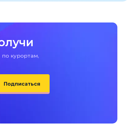
олучи
 по курортам,
Подписаться