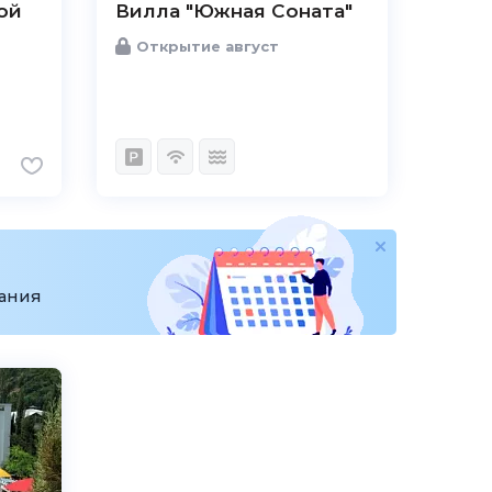
ой
Вилла "Южная Cоната"
Открытие август
вания