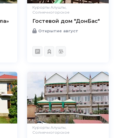
Курорты Алушты,
Солнечногорское
ла»
Гостевой дом "ДонБас"
Открытие август
Курорты Алушты,
Солнечногорское