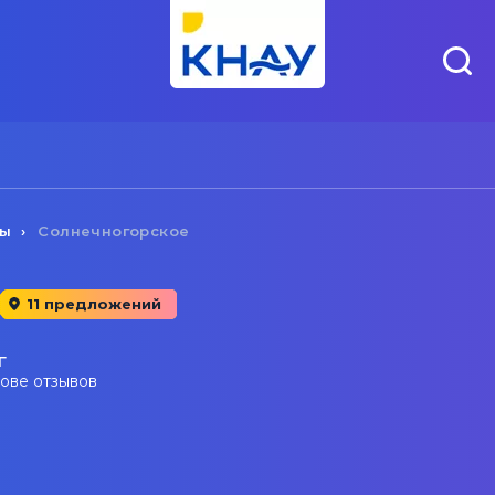
ты
Солнечногорское
11 предложений
г
нове отзывов