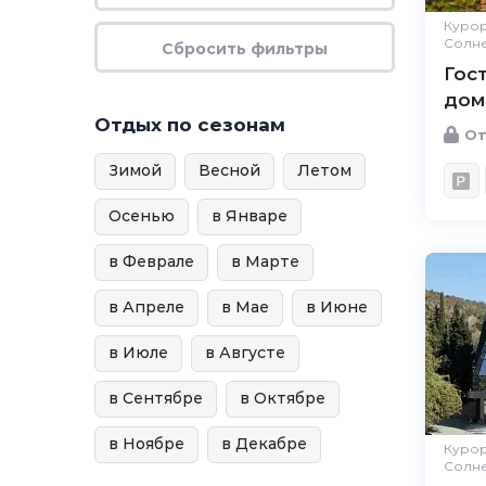
Курор
Солн
Гос
дом
Отдых по сезонам
От
Зимой
Весной
Летом
Осенью
в Январе
в Феврале
в Марте
в Апреле
в Мае
в Июне
в Июле
в Августе
в Сентябре
в Октябре
в Ноябре
в Декабре
Курор
Солн