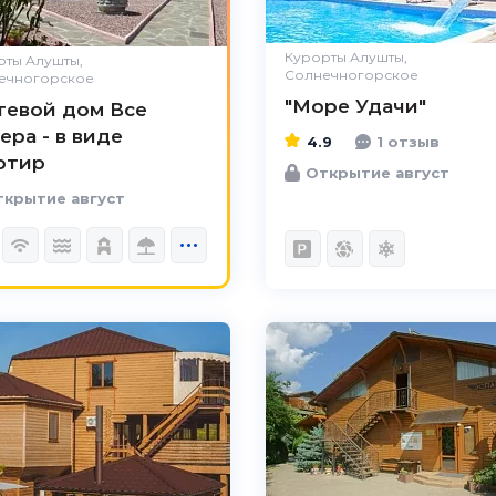
Курорты Алушты,
рты Алушты,
Солнечногорское
ечногорское
"Море Удачи"
тевой дом Все
ера - в виде
4.9
1 отзыв
ртир
Открытие август
крытие август