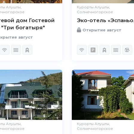
ты Алушты,
Курорты Алушты,
ечногорское
Солнечногорское
тевой дом Гостевой
Эко-отель «Эспаньо
 "Три богатыря"
Открытие август
крытие август
ты Алушты,
Курорты Алушты,
ечногорское
Солнечногорское