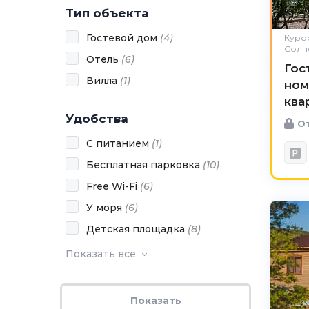
Тип объекта
Гостевой дом
(
4
)
Куро
Солн
Отель
(
6
)
Гос
Вилла
(
1
)
ном
ква
Удобства
От
С питанием
(
1
)
Бесплатная парковка
(
10
)
Free Wi-Fi
(
6
)
У моря
(
6
)
Детская площадка
(
8
)
Показать все