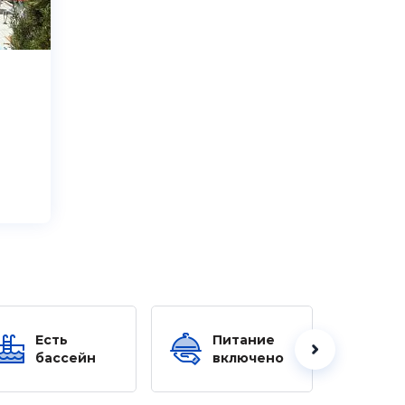
Есть
Питание
Ес
бассейн
включено
б