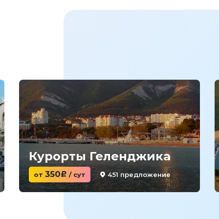
Курорты Геленджика
350
451 предложение
от
c
/ сут