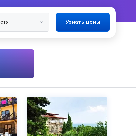
Узнать цены
4.9
Чистота
Великолепно
Комфорт
Отлично
Расположение
Великолепно