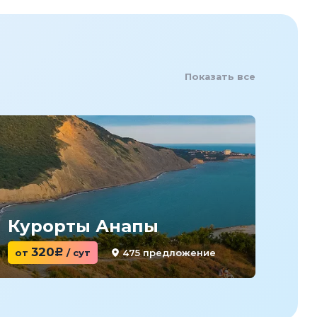
Показать все
Курорты Анапы
Ку
320
475 предложение
от
c
/ сут
от