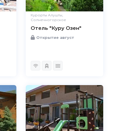
Удобства
Великолепно
Цена /
Великолепно
качество
Курорты Алушты,
Солнечногорское
Персонал
Великолепно
Отель "Куру Озен"
Открытие август