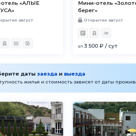
-отель «АЛЫЕ
Мини-отель «Золот
УСА»
берег»
крытие август
Открытие август
3 500 ₽ / сут
от
берите даты
заезда
и
выезда
тупность жилья и стоимость зависят от даты прожи