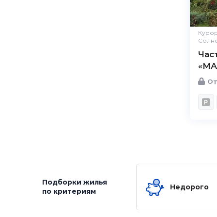
Курор
Солн
Час
«МА
От
Подборки жилья
Недорого
по критериям