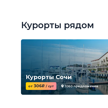
Курорты рядом
Курорты Сочи
306
1060 предложение
от
c
/ сут