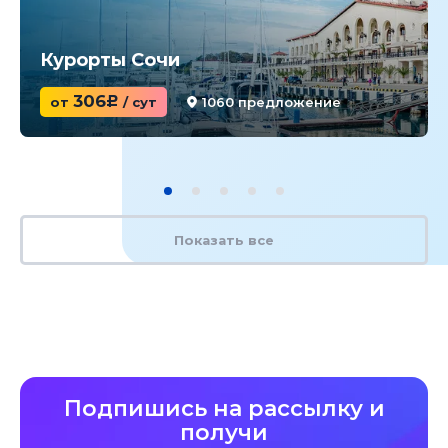
Курорты Сочи
306
от
c
/ сут
1060 предложение
Показать все
Подпишись на рассылку и
получи