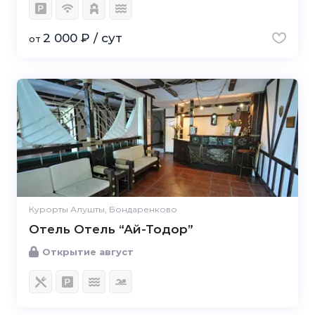
2 000 ₽ / сут
от
Курорты Алушты, Бондаренково
Отель Отель “Ай-Тодор”
Открытие август