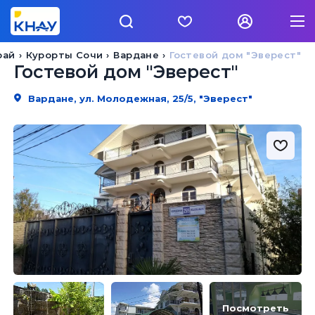
рай
Курорты Сочи
Вардане
Гостевой дом "Эверест"
Гостевой дом "Эверест"
Вардане, ул. Молодежная, 25/5, "Эверест"
Посмотреть