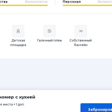
ства
Великолепно
Персонал
Велико
Детская
Галечный пляж
Собственный
площадка
бассейн
номер с кухней
4 места + 1 доп.
Заброниров