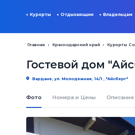
Курорты
Отдыхающим
Владельцам
Главная
Краснодарский край
Курорты Со
Гостевой дом "Айс
Вардане, ул. Молодежная, 14/1 , "Айсберг"
Фото
Номера и Цены
Описание