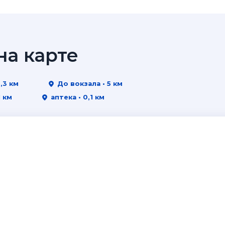
а карте
,3 км
До вокзала • 5 км
1 км
аптека • 0,1 км