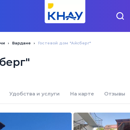
чи
Вардане
Гостевой дом "Айсберг"
берг"
Удобства и услуги
На карте
Отзывы