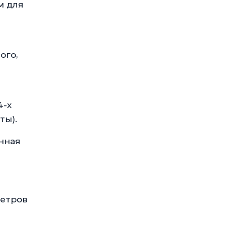
м для
ого,
4-х
ты).
анная
метров