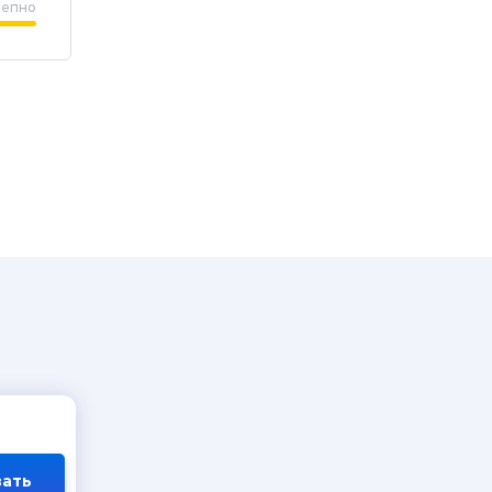
лепно
ать