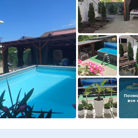
Посм
все