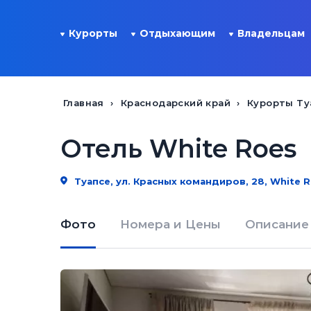
Курорты
Отдыхающим
Владельцам
Главная
Краснодарский край
Курорты Ту
Отель White Roes
Туапсе, ул. Красных командиров, 28, White 
Фото
Номера и Цены
Описание