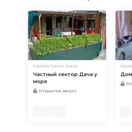
Курорты Туапсе, Туапсе
Курор
Частный сектор Дача у
Дом
моря
От
Открытие август