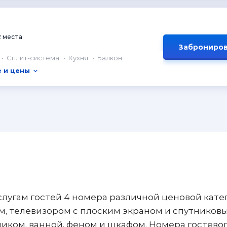
2 места
Заброниров
Сплит-система
Кухня
Балкон
 и цены
услугам гостей 4 номера различной ценовой кате
, телевизором с плоским экраном и спутников
иком, ванной, феном и шкафом. Номера гостево