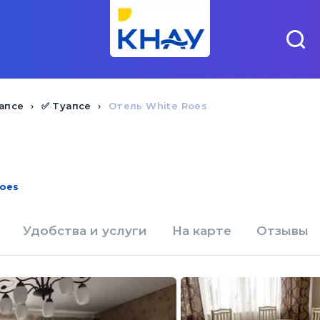
апсе
✅ Туапсе
Отель White Roes
Roes
Удобства и услуги
На карте
Отзывы