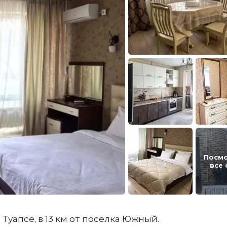
Посм
все
Туапсе, в 13 км от поселка Южный.