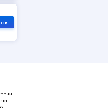
ать
гории.
ыми
го