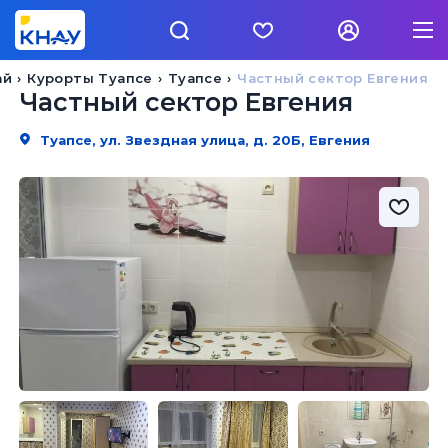
ай
Курорты Туапсе
Туапсе
Частный сектор Евгения
Частный сектор Евгения
Туапсе, ул. Звездная улица, д. 20Б, Евгения