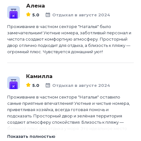
Алена
5.0
Отдыхал в августе 2024
Проживание в частном секторе "Наталья" было
замечательным! Уютные номера, заботливый персонал и
чистота создают комфортную атмосферу. Просторный
двор отлично подходит для отдыха, а близость к пляжу —
огромный плюс. Чувствуется домашний уют!
Камилла
5.0
Отдыхал в августе 2024
Проживание в частном секторе "Наталья" оставило
самые приятные впечатления! Уютные и чистые номера,
приветливая хозяйка, всегда готовая помочь и
подсказать. Просторный двор и зелёная территория
создают атмосферу спокойствия. Близость к пляжу —
большой плюс для отдыха у моря. Это идеальное место
для семейного отдыха!
Показать полностью