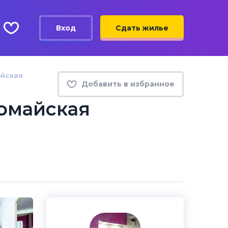
Вход
Сдать жилье
айская
Добавить в избранное
омайская