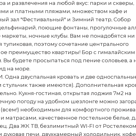
а и развлечения на любой вкус: парки и скверы,
ыми и платными пляжами, множеством кафе и
ный зал "Фестивальный" и Зимний театр, Собор
 дельфинарий, поющие фонтаны, прогулочные ал
е маркеты, ночные клубы. Вам не понадобятся ни
ая тупиковая, поэтому сочетание центрального
ое преимущество квартиры! Бор с гималайским
 Вы будете просыпаться под пение соловьев, а 
ид на море.
 Одна двуспальная кровать и две односпальные
 стульчик также имеются). Дополнительная кро
ельно. Кухня-гостиная, открытая лоджия 7м2 на
нечную погоду на удобном шезлонге можно загор
 (всем!) необходимым для комфортного прожива
 матрасами, качественное постельное белье, д
ец. Два ЖК ТВ, безлимитный WI-FI от Ростелеком
 духовая печи, двухкамерный холодильник, кофе