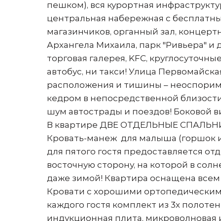
пешком), вся курортная инфраструктур
центральная набережная с бесплатн
магазинчиков, органный зал, концерт
Архангела Михаила, парк "Ривьера" и
торговая галерея, KFC, круглосуточны
автобус, ни такси! Улица Первомайск
расположения и тишины – неоспорим
кедром в непосредственной близости.
шум автострады и поездов! Боковой в
В квартире ДВЕ ОТДЕЛЬНЫЕ СПАЛЬНИ.
Кровать-манеж для малыша (горшок и
для пятого гостя предоставляется отд
восточную сторону, на которой в сол
даже зимой! Квартира оснащена всем
Кровати с хорошими ортопедическими
каждого гостя комплект из 3х полотен
индукционная плита, микроволновая и