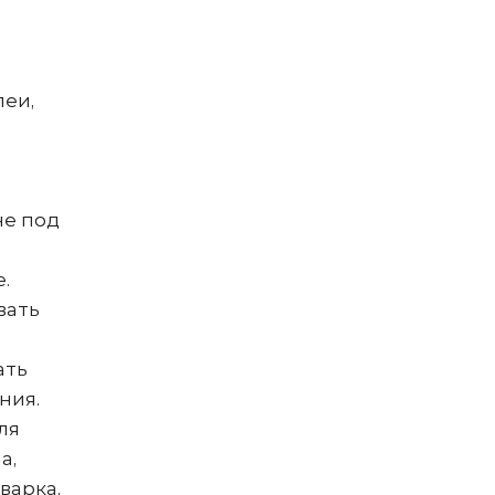
леи,
не под
.
вать
ать
ния.
ля
а,
варка,