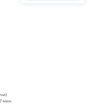
очи)
7 мин.