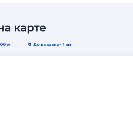
а карте
800 м
До вокзала • 1 км