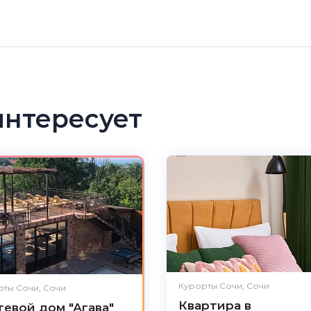
интересует
Курорты Сочи, Сочи
ты Сочи, Сочи
Квартира в
тевой дом "Агава"