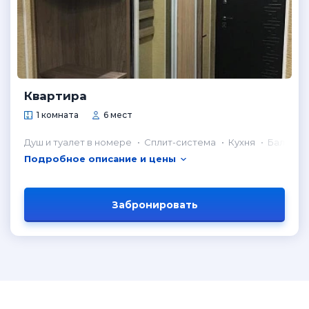
Квартира
1 комната
6 мест
Душ и туалет в номере
Сплит-система
Кухня
Балкон
Подробное описание и цены
Забронировать