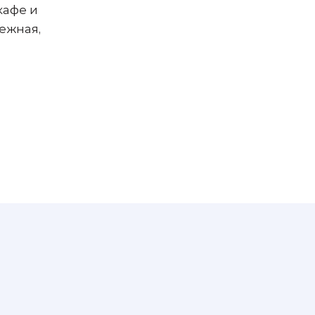
кафе и
ежная,