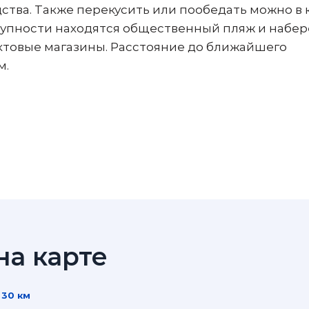
дства. Также перекусить или пообедать можно в 
тупности находятся общественный пляж и набер
уктовые магазины. Расстояние до ближайшего
м.
а карте
 30 км