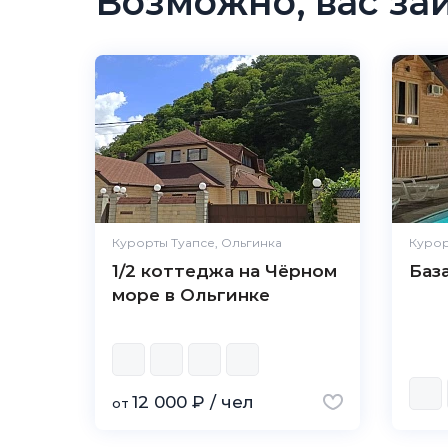
Возможно, вас за
Курорты Туапсе, Ольгинка
Курор
1/2 коттеджа на Чёрном
Баз
море в Ольгинке
12 000 ₽ / чел
от