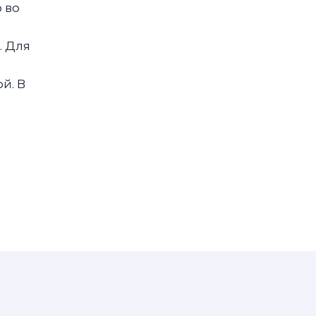
 во
. Для
й. В