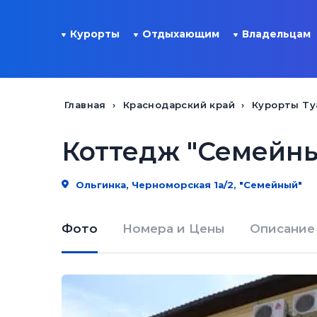
Курорты
Отдыхающим
Владельцам
Главная
Краснодарский край
Курорты Ту
Коттедж "Семейн
Ольгинка, Черноморская 1а/2, "Семейный"
Фото
Номера и Цены
Описание