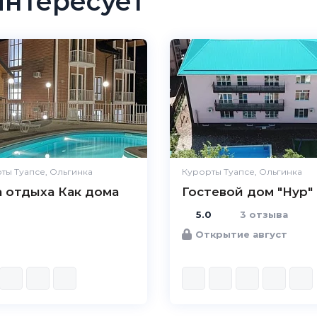
интересует
ты Туапсе, Ольгинка
Курорты Туапсе, Ольгинка
а отдыха Как дома
Гостевой дом "Нур"
5.0
3 отзыва
Открытие август