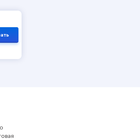
ать
но
товая