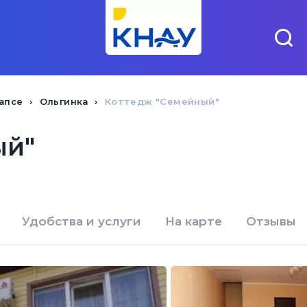
апсе
Ольгинка
Коттедж "Семейный"
ый"
Удобства и услуги
На карте
Отзывы