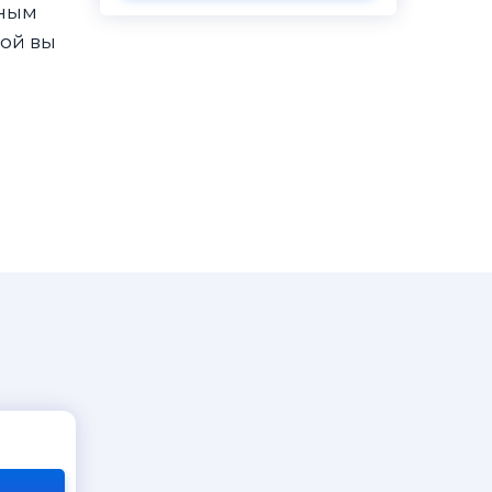
тным
рой вы