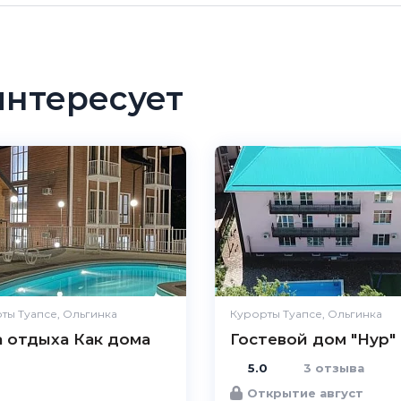
интересует
ты Туапсе, Ольгинка
Курорты Туапсе, Ольгинка
а отдыха Как дома
Гостевой дом "Нур"
5.0
3 отзыва
Открытие август