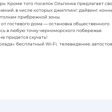
арк. Кроме того поселок Ольгинка предлагает св
чений, в числе которых джиппинг, дайвинг, конн
голкам прибрежной зоны.
 от гостевого дома — остановка общественного
есь в любую точку черноморского побережья.
не придется скучать!
да»: бесплатный Wi-Fi, телевидение, автостоя