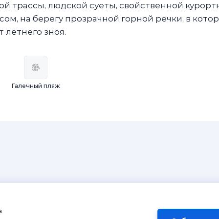
ной трассы, людской суеты, свойственной курор
сом, на берегу прозрачной горной речки, в кото
 летнего зноя.
Галечный пляж
а