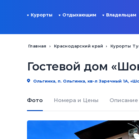
Курорты
Отдыхающим
Владельцам
Главная
Краснодарский край
Курорты Ту
Гостевой дом «Шо
Ольгинка, п. Ольгинка, кв-л Заречный 1А, «Ш
Фото
Номера и Цены
Описание