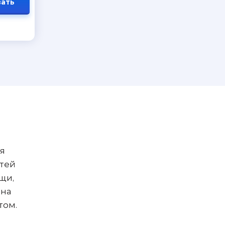
ать
ля
стей
щи,
 на
том.