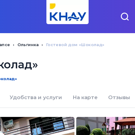
апсе
Ольгинка
Гостевой дом «Шоколад»
колад»
околад»
Удобства и услуги
На карте
Отзывы