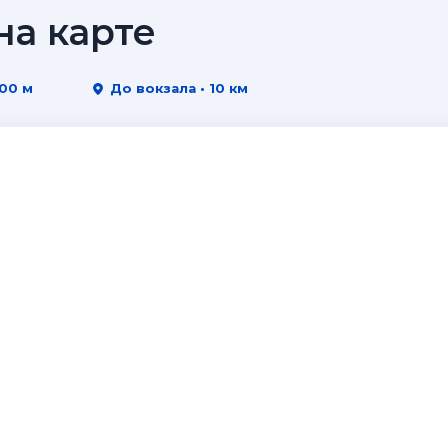
а карте
500 м
До вокзала • 10 км