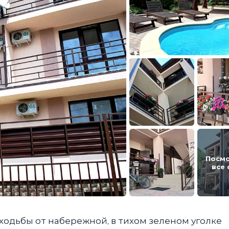
Посм
все
 ходьбы от набережной, в тихом зеленом уголке